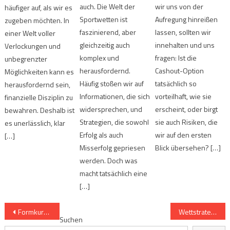
auch. Die Welt der
wir uns von der
häufiger auf, als wir es
Sportwetten ist
Aufregung hinreißen
zugeben möchten. In
faszinierend, aber
lassen, sollten wir
einer Welt voller
gleichzeitig auch
innehalten und uns
Verlockungen und
komplex und
fragen: Ist die
unbegrenzter
herausfordernd.
Cashout-Option
Möglichkeiten kann es
Häufig stoßen wir auf
tatsächlich so
herausfordernd sein,
Informationen, die sich
vorteilhaft, wie sie
finanzielle Disziplin zu
widersprechen, und
erscheint, oder birgt
bewahren. Deshalb ist
Strategien, die sowohl
sie auch Risiken, die
es unerlässlich, klar
Erfolg als auch
wir auf den ersten
[…]
Misserfolg gepriesen
Blick übersehen? […]
werden. Doch was
macht tatsächlich eine
[…]
Beitrags-
Formkurven lesen: 7 objektive Indikatoren
Wettstrategie Mythen: 9 Thesen im Faktencheck
Suchen