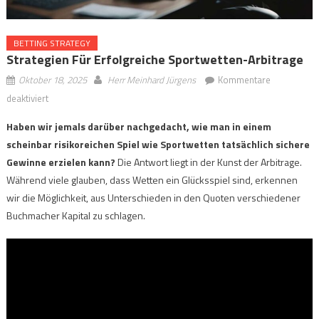
BETTING STRATEGY
Strategien Für Erfolgreiche Sportwetten-Arbitrage
Oktober 18, 2025
Herr Meinhard Jürgens
Kommentare
für
deaktiviert
Strategien
Haben wir jemals darüber nachgedacht, wie man in einem
für
scheinbar risikoreichen Spiel wie Sportwetten tatsächlich sichere
erfolgreiche
Gewinne erzielen kann?
Sportwetten-
Die Antwort liegt in der Kunst der Arbitrage.
Arbitrage
Während viele glauben, dass Wetten ein Glücksspiel sind, erkennen
wir die Möglichkeit, aus Unterschieden in den Quoten verschiedener
Buchmacher Kapital zu schlagen.