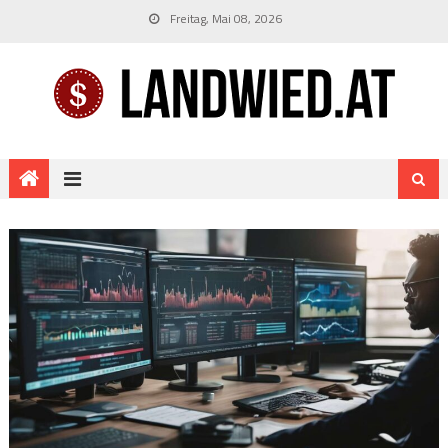
Freitag, Mai 08, 2026