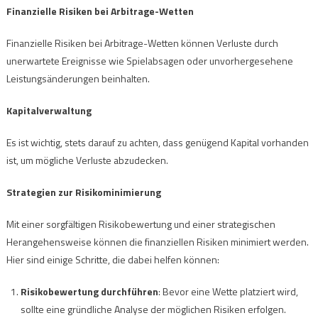
Finanzielle Risiken bei Arbitrage-Wetten
Finanzielle Risiken bei Arbitrage-Wetten können Verluste durch
unerwartete Ereignisse wie Spielabsagen oder unvorhergesehene
Leistungsänderungen beinhalten.
Kapitalverwaltung
Es ist wichtig, stets darauf zu achten, dass genügend Kapital vorhanden
ist, um mögliche Verluste abzudecken.
Strategien zur Risikominimierung
Mit einer sorgfältigen Risikobewertung und einer strategischen
Herangehensweise können die finanziellen Risiken minimiert werden.
Hier sind einige Schritte, die dabei helfen können:
Risikobewertung durchführen
: Bevor eine Wette platziert wird,
sollte eine gründliche Analyse der möglichen Risiken erfolgen.