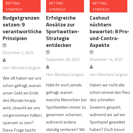
BETTING
BETTING
BETTING
STRATEGY
STRATEGY
STRATEGY
Budgetgrenzen
Erfolgreiche
Cashout
setzen: 9
Ansätze zur
nüchtern
verantwortliche
Sportwetten-
bewertet: 8 Pro-
Prinzipien
Strategie
und-Contra-
entdecken
Aspekte
Dezember 2, 2025
September 28, 2025
November 14, 2025
Herr Meinhard Jürgens
Herr Meinhard Jürgens
Herr Meinhard Jürgens
Wie oft haben wir uns
Habt ihr euch jemals
Haben wir nicht alle
schon gefragt, warum
gefragt, warum
schon einmal den Reiz
unser Geld am Ende
manche Menschen bei
des schnellen
des Monats knapp
Sportwetten immer zu
Gewinns gespürt,
wird, obwohl wir uns
gewinnen scheinen,
während wir auf ein
vorgenommen hatten,
während andere
Sportspiel gewettet
sparsam zu sein?
ständig verlieren? Wir
haben? Doch bevor
Diese Frage taucht