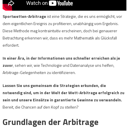
Sportwetten-Arbitrage
ist eine Strategie, die es uns ermöglicht, vor
dem eigentlichen Ereignis zu profitieren, unabhängig vom Ergebnis.
Diese Methode mag kontraintuitiv erscheinen, doch bei genauerer
Betrachtung erkennen wir, dass es mehr Mathematik als Glücksfall
erfordert.
In einer Ära, in der Informationen uns schneller erreichen als je
zuvor
, sehen wir, wie Technologie und Datenanalyse uns helfen,
Arbitrage-Gelegenheiten zu identifizieren.
Lassen Sie uns gemeinsam die Strategien erkunden, die
notwendig sind, um in der Welt der Wett-Arbitrage erfolgreich zu
sein und unsere Einsätze in garantierte Gewinne zu verwandeln.
Bereit, die Chancen auf den Kopf zu stellen?
Grundlagen der Arbitrage