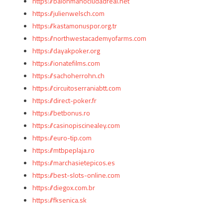
https://balonmanociudadreal.net
https://julienwelsch.com
https://kastamonuspor.org.tr
https://northwestacademyofarms.com
https://dayakpoker.org
https://ionatefilms.com
https://sachoherrohn.ch
https://circuitoserraniabtt.com
https://direct-poker.fr
https://betbonus.ro
https://casinopiscinealey.com
https://euro-tip.com
https://mtbpeplaja.ro
https://marchasietepicos.es
https://best-slots-online.com
https://diegox.com.br
https://fksenica.sk