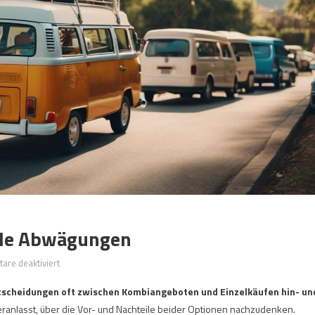
ale Abwägungen
für
re deaktiviert
Kombi
ntscheidungen oft zwischen Kombiangeboten und Einzelkäufen hin- un
oder
veranlasst, über die Vor- und Nachteile beider Optionen nachzudenken.
Einzel?