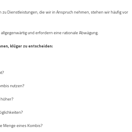
 zu Dienstleistungen, die wir in Anspruch nehmen, stehen wir häufig vor
allgegenwärtig und erfordern eine rationale Abwägung.
nen, klüger zu entscheiden:
nt?
Kombis nutzen?
fs höher?
öglichkeiten?
mte Menge eines Kombis?