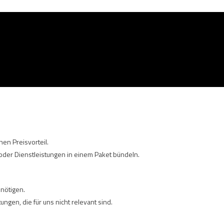
9
rationale
Abwägungen
en Preisvorteil.
der Dienstleistungen in einem Paket bündeln.
enötigen.
gen, die für uns nicht relevant sind.