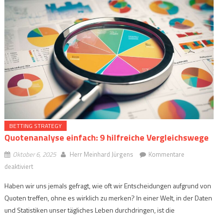
BETTING STRATEGY
Quotenanalyse einfach: 9 hilfreiche Vergleichswege
Oktober 6, 2025
Herr Meinhard Jürgens
Kommentare
für
deaktiviert
Quotenanalyse
Haben wir uns jemals gefragt, wie oft wir Entscheidungen aufgrund von
einfach:
Quoten treffen, ohne es wirklich zu merken? In einer Welt, in der Daten
9
und Statistiken unser tägliches Leben durchdringen, ist die
hilfreiche