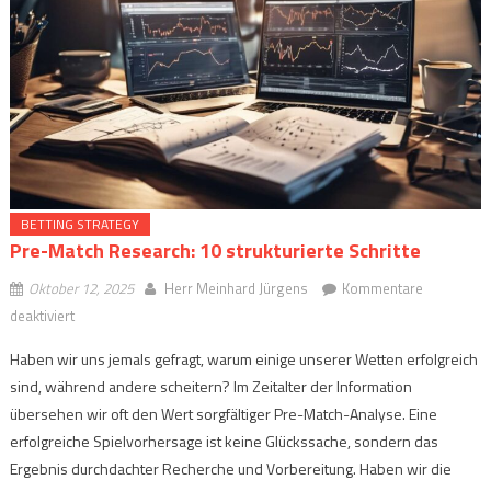
BETTING STRATEGY
Pre-Match Research: 10 strukturierte Schritte
Oktober 12, 2025
Herr Meinhard Jürgens
Kommentare
für
deaktiviert
Pre-
Haben wir uns jemals gefragt, warum einige unserer Wetten erfolgreich
Match
sind, während andere scheitern? Im Zeitalter der Information
Research:
übersehen wir oft den Wert sorgfältiger Pre-Match-Analyse. Eine
10
strukturierte
erfolgreiche Spielvorhersage ist keine Glückssache, sondern das
Schritte
Ergebnis durchdachter Recherche und Vorbereitung. Haben wir die