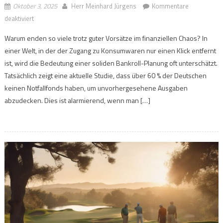
Oktober 3, 2025
Herr Meinhard Jürgens
Kommentare
für
deaktiviert
Bankroll-
Warum enden so viele trotz guter Vorsätze im finanziellen Chaos? In
Planung:
einer Welt, in der der Zugang zu Konsumwaren nur einen Klick entfernt
10
ist, wird die Bedeutung einer soliden Bankroll-Planung oft unterschätzt.
nüchterne
Routinen
Tatsächlich zeigt eine aktuelle Studie, dass über 60 % der Deutschen
keinen Notfallfonds haben, um unvorhergesehene Ausgaben
abzudecken. Dies ist alarmierend, wenn man […]