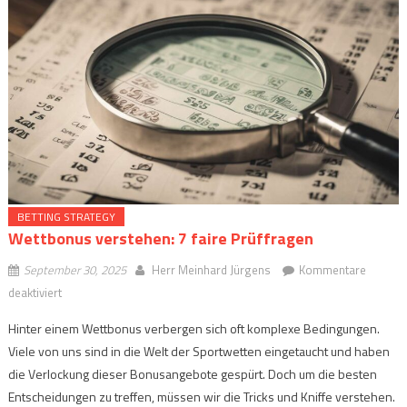
BETTING STRATEGY
Wettbonus verstehen: 7 faire Prüffragen
September 30, 2025
Herr Meinhard Jürgens
Kommentare
für
deaktiviert
Wettbonus
Hinter einem Wettbonus verbergen sich oft komplexe Bedingungen.
verstehen:
Viele von uns sind in die Welt der Sportwetten eingetaucht und haben
7
die Verlockung dieser Bonusangebote gespürt. Doch um die besten
faire
Prüffragen
Entscheidungen zu treffen, müssen wir die Tricks und Kniffe verstehen.