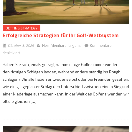
BETTING STRATEGY
Erfolgreiche Strategien für Ihr Golf-Wettsystem
Oktober 3, 2025
Herr Meinhard Jürgens
Kommentare
für
deaktiviert
Erfolgreiche
Haben Sie sich jemals gefragt, warum einige Golfer immer wieder auf
Strategien
den richtigen Schlägen landen, während andere ständig ins Rough
für
schlagen? Wir alle haben entweder selbst oder bei Freunden gesehen,
Ihr
Golf-
wie ein gut geplanter Schlag den Unterschied zwischen einem Sieg und
Wettsystem
einer Niederlage ausmachen kann. In der Welt des Golfens wenden wir
oft die gleichen […]